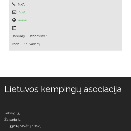
N/A
N/A
www
January - December :
Mon. - Fri.
Vasarą
Lietuvos kempingų asociacija
Salos g. 3,
Žalvarių k.,
LT-33284 Molėtų r. sav.,