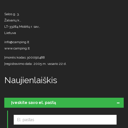
Salos g. 3,
Žalvarių k.,
LT-33284 Molėtų r. sav.,
Lietuva
info@camping.lt
www.camping.lt
Įmonės kodas 300090488
Įregistravimo data: 2005 m. vasario 22 d.
Naujienlaiškis
Įveskite savo el. paštą