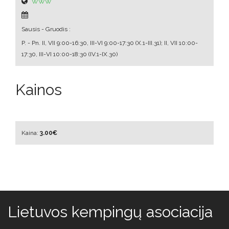
WWW
Sausis - Gruodis :
P. - Pn.
II, VII 9:00-16:30, III-VI 9:00-17:30 (X.1-III.31); II, VII 10:00-
17:30, III-VI 10:00-18:30 (IV.1-IX.30)
Kainos
Kaina:
3.00€
Lietuvos kempingų asociacija