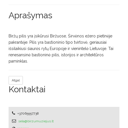
Aprašymas
Biržų pilis yra įsikūrusi Biržuose, Širvėnos ežero pietinėje
pakrantėje. Pilis yra bastioninio tipo tvirtovė, geriausiai
išsilaikiusi šiaurės rytų Europoje ir vienintelė Lietuvoje. Tai
renesansinė bastioninė pilis, istorijos ir architektūros
paminklas.
Atgal
Kontaktai
+37065557738
sela@birzumuziejus.lt