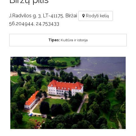
DUK
J.Radvilos g. 3, LT-41175, Biržai
Rodyti kelią
56.204944, 24.753433
Kontaktai
Tipas:
Kultūra ir istorija