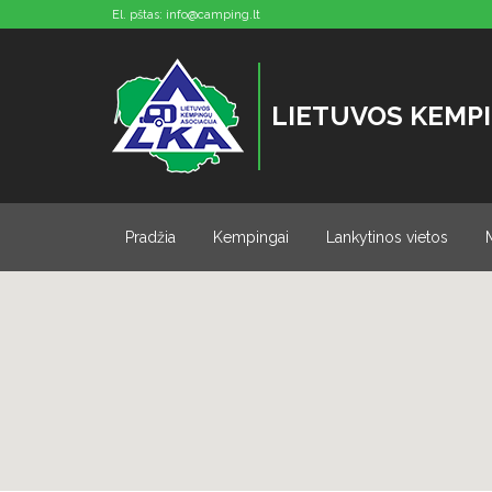
El. pštas:
info@camping.lt
LIETUVOS KEMPI
Pradžia
Kempingai
Lankytinos vietos