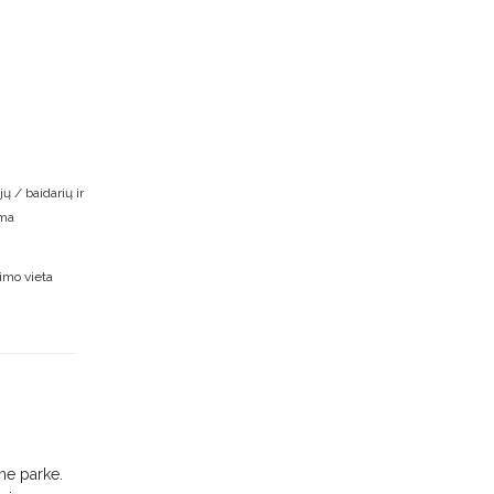
ų / baidarių ir
oma
imo vieta
me parke.