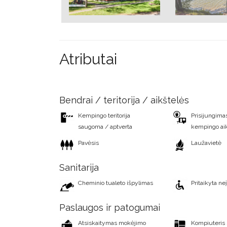
Atributai
Bendrai / teritorija / aikštelės
Kempingo teritorija
Prisijungimas
saugoma / aptverta
kempingo ai
Pavėsis
Laužavietė
Sanitarija
Cheminio tualeto išpylimas
Pritaikyta ne
Paslaugos ir patogumai
Atsiskaitymas mokėjimo
Kompiuteris 