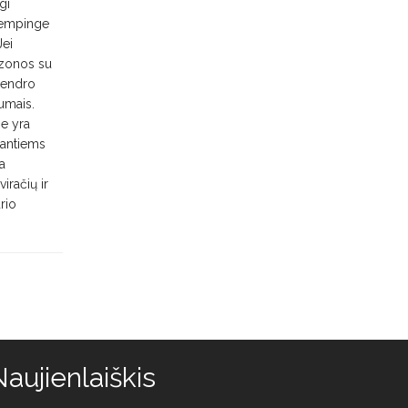
gi
 Kempinge
Jei
o zonos su
 bendro
gumais.
se yra
stantiems
sa
iračių ir
rio
aujienlaiškis