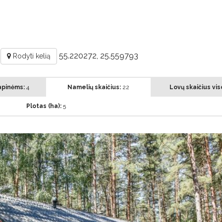
.
55.220272, 25.559793
Rodyti kelią
apinėms:
4
Namelių skaičius:
22
Lovų skaičius vis
Plotas (ha):
5