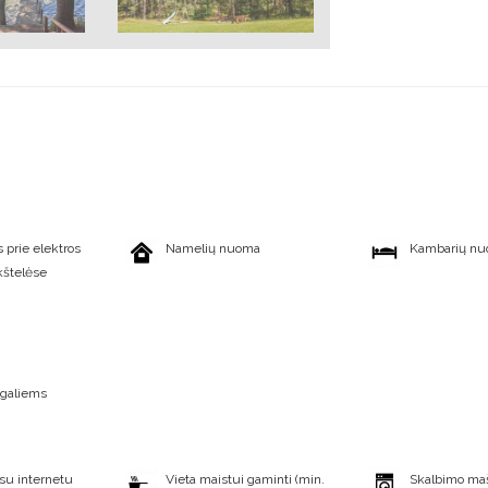
 prie elektros
Namelių nuoma
Kambarių n
kštelėse
įgaliems
su internetu
Vieta maistui gaminti (min.
Skalbimo ma