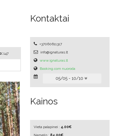
Kontaktai
+37060611317
info@ignaturas.lt
o:
147
www.ignaturas.lt
Booking.com nuoroda
05/05 - 10/10
Kainos
Vieta palapinei :
4.00€
Namelis :
84.00€