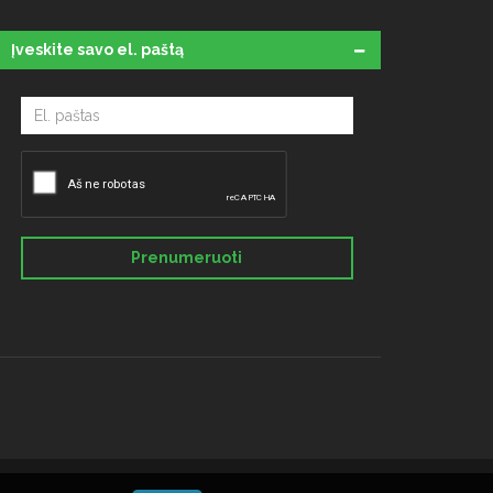
Įveskite savo el. paštą
Prenumeruoti