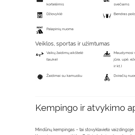
kortelėmis
svečiams
Džiovyklė
Bendras poil
Palapinių nuoma
Veiklos, sportas ir užimtumas
Vaikų žaidimų aikštelė
Maudymosi vi
(lauke)
jūra, upė, ež
ir kt.)
Žaidimai su kamuoliu
Dviračių nu
Kempingo ir atvykimo 
Mindūnų kempingas – tai stovyklavietė vaizdingoje 