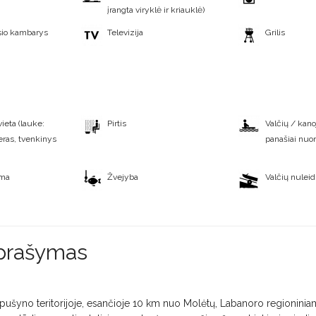
įrangta viryklė ir kriauklė)
sio kambarys
Televizija
Grilis
eta (lauke:
Pirtis
Valčių / kanoj
eras, tvenkinys
panašiai nu
oma
Žvejyba
Valčių nuleid
aprašymas
pušyno teritorijoje, esančioje 10 km nuo Molėtų, Labanoro regioninia