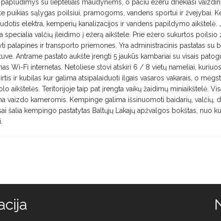
paplūdimys su liepteliais maudynėms, o pačiu ežeru driekiasi vaizdin
e puikias sąlygas poilsiui, pramogoms, vandens sportui ir žvejybai.
udotis elektra, kemperių kanalizacijos ir vandens papildymo aikštelė. 
ta specialia valčių įleidimo į ežerą aikštele. Prie ežero sukurtos poilsi
tyti palapines ir transporto priemones. Yra administracinis pastatas su
rtuve. Antrame pastato aukšte įrengti 5 jaukūs kambariai su visais pato
s Wi-Fi internetas. Netoliese stovi atskiri 6 / 8 vietų nameliai, kuriuo
irtis ir kubilas kur galima atsipalaiduoti ilgais vasaros vakarais, o mėg
olo aikštelės. Teritorijoje taip pat įrengta vaikų žaidimų miniaikštelė. Vi
bima vaizdo kameromis. Kempinge galima išsinuomoti baidarių, valčių, dv
Visai šalia kempingo pastatytas Baltųjų Lakajų apžvalgos bokštas, nuo ku
.
cija
N