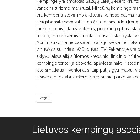
Kempinge yra smėlėtas Baltųjų Lakajų ežero kranto 
vandens turizmo maršrutai. Mindūnų kempinge rasit
yra kemperių stovėjimo aikštelės, kuriose galima na
atsigabensite savo valtis, galėsite pasinaudoti įreng
lauko baldais ir laužavietėmis, prie kurių galima sta
naudojimo erdvėmis: tualetais, dušais, skalbykla, vi
Administraciniame pastate ir šalia jo veikia nemokama
virtuvėlės su indais, WC, dušas, TV. Pakrantėje yra p
aktyvų laisvalaikį siūlomos krepšinio, tinklinio ir futb
kempingo teritorija aptverta, apšviesta naktį ir ste
kito smulkaus inventoriaus, taip pat įsigyti malkų. 
atsiveria nuostabūs ežero ir regioninio parko vaizdai
Atgal
Lietuvos kempingų asocia