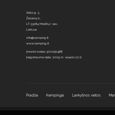
Salos g. 3,
Žalvarių k.,
LT-33284 Molėtų r. sav.,
Lietuva
info@camping.lt
www.camping.lt
Įmonės kodas 300090488
Įregistravimo data: 2005 m. vasario 22 d.
Pradžia
Kempingai
Lankytinos vietos
Mar