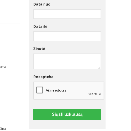
Data nuo
Data iki
Žinutė
uoma
Recaptcha
Siųsti užklausą
šina