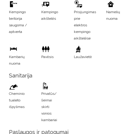
Kempingo
Kempingo
Prisijungimas
Namelių
teritorija
aikštelės
prie
nuoma
saugoma /
elektros
aptverta
kempingo
aikštelėse
Kambarių
Pavėsis
Laužavietė
nuoma
Sanitarija
Cheminio
Privatūs/
tualeto
šeimai
išpylimas
skirti
vonios
kambariai
Paslaugos ir patogumai