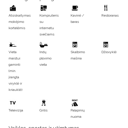
Atsiskaitymas
Kompiuteris
Kavinė /
Restoranas
mokėjimo
su
baras
kortelėmis
internetu
svečiams
Vieta
Indų
Skalbimo
Džiovyklė
maistui
plovimo
mašina
gaminti
vieta
(min.
įrangta
viryklė ir
kriauklė)
Televizija
Grilis
Palapinių
nuoma