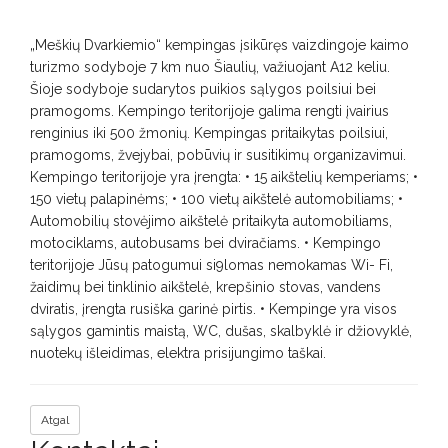
„Meškių Dvarkiemio“ kempingas įsikūręs vaizdingoje kaimo
turizmo sodyboje 7 km nuo Šiaulių, važiuojant A12 keliu.
Šioje sodyboje sudarytos puikios sąlygos poilsiui bei
pramogoms. Kempingo teritorijoje galima rengti įvairius
renginius iki 500 žmonių. Kempingas pritaikytas poilsiui,
pramogoms, žvejybai, pobūvių ir susitikimų organizavimui.
Kempingo teritorijoje yra įrengta: • 15 aikštelių kemperiams; •
150 vietų palapinėms; • 100 vietų aikštelė automobiliams; •
Automobilių stovėjimo aikštelė pritaikyta automobiliams,
motociklams, autobusams bei dviračiams. • Kempingo
teritorijoje Jūsų patogumui si9lomas nemokamas Wi- Fi,
žaidimų bei tinklinio aikštelė, krepšinio stovas, vandens
dviratis, įrengta rusiška garinė pirtis. • Kempinge yra visos
sąlygos gamintis maistą, WC, dušas, skalbyklė ir džiovyklė,
nuotekų išleidimas, elektra prisijungimo taškai.
Atgal