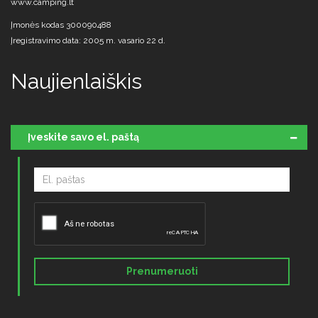
www.camping.lt
Įmonės kodas 300090488
Įregistravimo data: 2005 m. vasario 22 d.
Naujienlaiškis
Įveskite savo el. paštą
Prenumeruoti