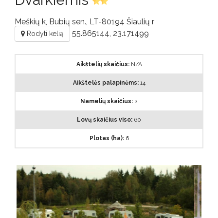
DUK
Meškių k, Bubių sen., LT-80194 Šiaulių r
55.865144, 23.171499
Rodyti kelią
Kontaktai
Aikštelių skaičius:
N/A
Aikštelės palapinėms:
14
Namelių skaičius:
2
Lovų skaičius viso:
60
Plotas (ha):
6