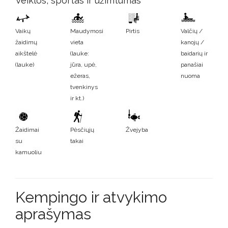
Veiklos, sportas ir užimtumas
Vaikų
Maudymosi
Pirtis
Valčių /
žaidimų
vieta
kanojų /
aikštelė
(lauke:
baidarių ir
(lauke)
jūra, upė,
panašiai
ežeras,
nuoma
tvenkinys
ir kt.)
Žaidimai
Pėsčiųjų
Žvejyba
su
takai
kamuoliu
Kempingo ir atvykimo
aprašymas