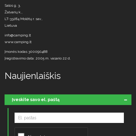
Salos g. 3,
Žalvarių k.,
LT-33284 Molėtų r. sav.,
Lietuva
info@camping.lt
www.camping.lt
Įmonės kodas 300090488
Įregistravimo data: 2005 m. vasario 22 d.
Naujienlaiškis
Įveskite savo el. paštą