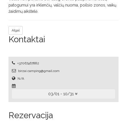
patogumui yra irklenčių, valčių nuoma, poilsio zonos, vaikų
žaidimų aikštelė.
Atgal
Kontaktai
+37067467882
birzai.camping@gmail.com
N/A
03/01 - 10/31
Rezervacija