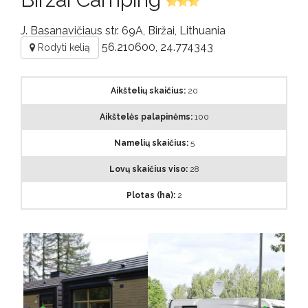
DUK
J. Basanavičiaus str. 69A, Biržai, Lithuania
56.210600, 24.774343
Rodyti kelią
Kontaktai
Aikštelių skaičius:
20
Aikštelės palapinėms:
100
Namelių skaičius:
5
Lovų skaičius viso:
28
Plotas (ha):
2