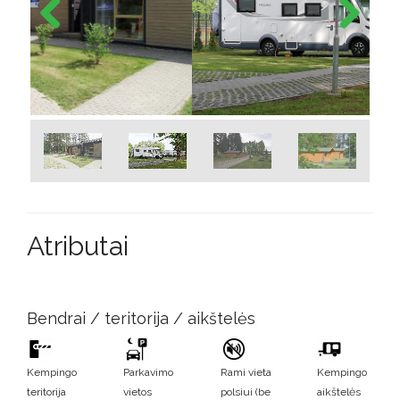
Previous
Next
Atributai
Bendrai / teritorija / aikštelės
Kempingo
Parkavimo
Rami vieta
Kempingo
teritorija
vietos
polsiui (be
aikštelės