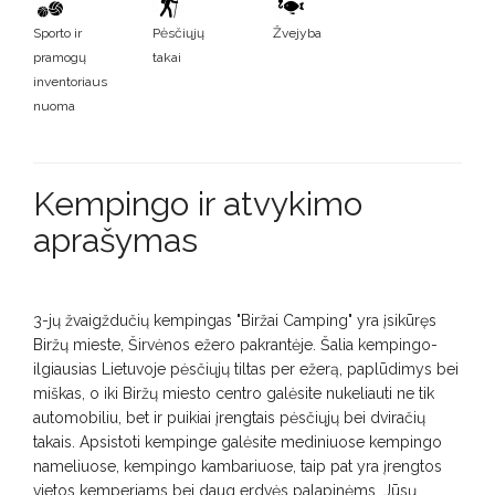
Sporto ir
Pėsčiųjų
Žvejyba
pramogų
takai
inventoriaus
nuoma
Kempingo ir atvykimo
aprašymas
3-jų žvaigždučių kempingas "Biržai Camping" yra įsikūręs
Biržų mieste, Širvėnos ežero pakrantėje. Šalia kempingo-
ilgiausias Lietuvoje pėsčiųjų tiltas per ežerą, paplūdimys bei
miškas, o iki Biržų miesto centro galėsite nukeliauti ne tik
automobiliu, bet ir puikiai įrengtais pėsčiųjų bei dviračių
takais. Apsistoti kempinge galėsite mediniuose kempingo
nameliuose, kempingo kambariuose, taip pat yra įrengtos
vietos kemperiams bei daug erdvės palapinėms. Jūsų