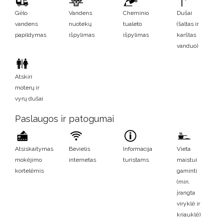
Gėlo
Vandens
Cheminio
Dušai
vandens
nuotekų
tualeto
(šaltas ir
papildymas
išpylimas
išpylimas
karštas
vanduo)
Atskiri
moterų ir
vyrų dušai
Paslaugos ir patogumai
Atsiskaitymas
Bevielis
Informacija
Vieta
mokėjimo
internetas
turistams
maistui
kortelėmis
gaminti
(min.
įrangta
viryklė ir
kriauklė)