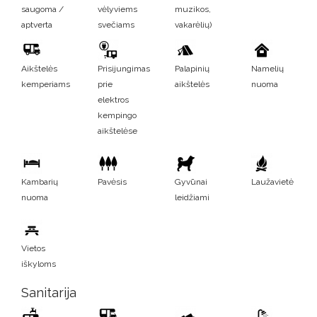
saugoma /
vėlyviems
muzikos,
aptverta
svečiams
vakarėlių)
Aikštelės
Prisijungimas
Palapinių
Namelių
kemperiams
prie
aikštelės
nuoma
elektros
kempingo
aikštelėse
Kambarių
Pavėsis
Gyvūnai
Laužavietė
nuoma
leidžiami
Vietos
iškyloms
Sanitarija