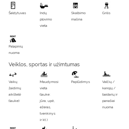
Šaldytuvas
Indų
Skalbimo
Grilis
plovimo
mašina
vieta
Palapinių
nuoma
Veiklos, sportas ir užimtumas
Vaikų
Maudymosi
Paplūdimys
Valčių /
žaidimų
vieta
kanojų /
aikštelė
(lauke:
baidarių ir
(lauke)
jūra, upė,
panašiai
ežeras,
nuoma
tvenkinys
ir kt.)