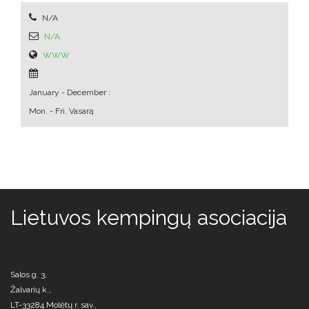
N/A
N/A
WWW
January - December :
Mon. - Fri.
Vasarą
Lietuvos kempingų asociacija
Salos g. 3,
Žalvarių k.,
LT-33284 Molėtų r. sav.,