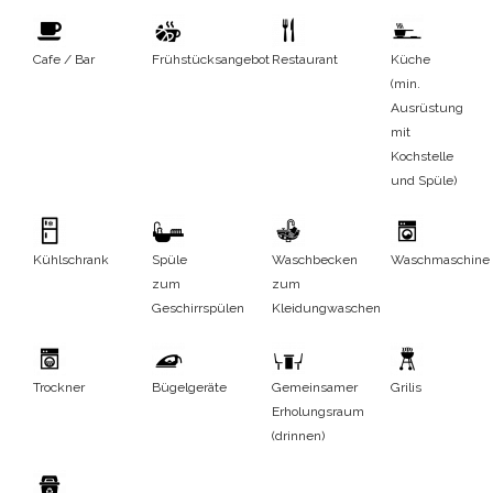
Cafe / Bar
Frühstücksangebot
Restaurant
Küche
(min.
Ausrüstung
mit
Kochstelle
und Spüle)
Kühlschrank
Spüle
Waschbecken
Waschmaschine
zum
zum
Geschirrspülen
Kleidungwaschen
Trockner
Bügelgeräte
Gemeinsamer
Grilis
Erholungsraum
(drinnen)