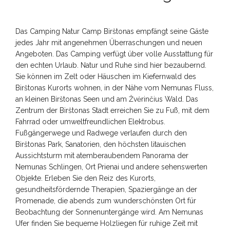
Das Camping Natur Camp Birštonas empfängt seine Gäste
jedes Jahr mit angenehmen Überraschungen und neuen
Angeboten. Das Camping verfügt über volle Ausstattung für
den echten Urlaub. Natur und Ruhe sind hier bezaubernd.
Sie können im Zelt oder Häuschen im Kiefernwald des
Birštonas Kurorts wohnen, in der Nähe vom Nemunas Fluss,
an kleinen Birštonas Seen und am Žvėrinčius Wald. Das
Zentrum der Birštonas Stadt erreichen Sie zu Fuß, mit dem
Fahrrad oder umweltfreundlichen Elektrobus.
Fußgängerwege und Radwege verlaufen durch den
Birštonas Park, Sanatorien, den höchsten litauischen
Aussichtsturm mit atemberaubendem Panorama der
Nemunas Schlingen, Ort Prienai und andere sehenswerten
Objekte. Erleben Sie den Reiz des Kurorts,
gesundheitsfördernde Therapien, Spaziergänge an der
Promenade, die abends zum wunderschönsten Ort für
Beobachtung der Sonnenuntergänge wird. Am Nemunas
Ufer finden Sie bequeme Holzliegen für ruhige Zeit mit