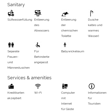
Sanitary
Süßwasserfüllung
Entleerung
Entleerung
Dusche
des
der
kaltes und
Abwassers
chemischen
warmes
Toilette
Wasser)
Separate
Für
Babywickelraum
Frauen-
Behinderte
und
angepasst
Männerduschen
Services & amenities
Kreditkarten
Wi-Fi
Computer
Informationen
akzeptiert
mit
für
Internet
Touristen
für Gäste