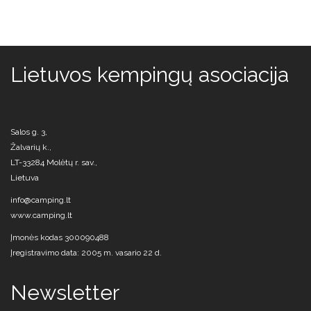
Lietuvos kempingų asociacija
Salos g. 3,
Žalvarių k.,
LT-33284 Molėtų r. sav.,
Lietuva
info@camping.lt
www.camping.lt
Įmonės kodas 300090488
Įregistravimo data: 2005 m. vasario 22 d.
Newsletter