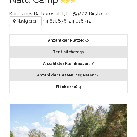
Karalienės Barboros al. 1, LT 59202 Birštonas
54.610876, 24.018312
Navigieren
Anzahl der Plätze:
50
Tent pitches:
50
Anzahl der Kleinhäuser:
16
Anzahl der Betten insgesamt:
51
Fläche (ha):
4