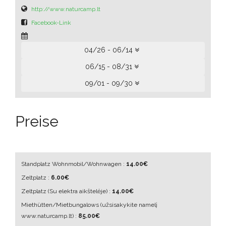
http://www.naturcamp.lt
Facebook-Link
04/26 - 06/14
06/15 - 08/31
09/01 - 09/30
Preise
Standplatz Wohnmobil/Wohnwagen :
14.00€
Zeltplatz :
6.00€
Zeltplatz
(Su elektra aikštelėje)
:
14.00€
Miethütten/Mietbungalows
(užsisakykite namelį
www.naturcamp.lt)
:
85.00€