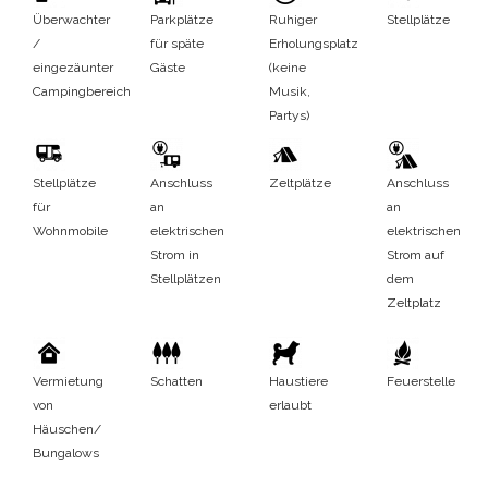
Überwachter
Parkplätze
Ruhiger
Stellplätze
/
für späte
Erholungsplatz
eingezäunter
Gäste
(keine
Campingbereich
Musik,
Partys)
Stellplätze
Anschluss
Zeltplätze
Anschluss
für
an
an
Wohnmobile
elektrischen
elektrischen
Strom in
Strom auf
Stellplätzen
dem
Zeltplatz
Vermietung
Schatten
Haustiere
Feuerstelle
von
erlaubt
Häuschen/
Bungalows