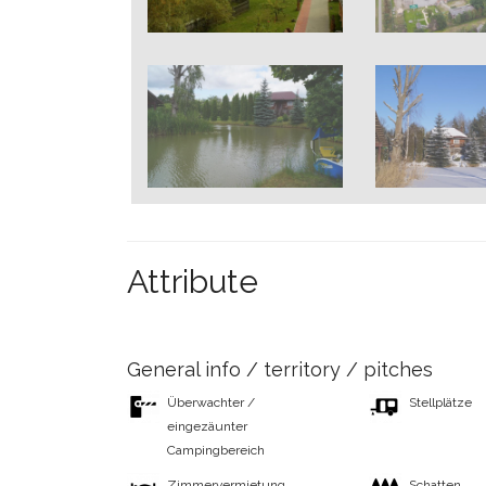
Attribute
General info / territory / pitches
Überwachter /
Stellplätze
eingezäunter
Campingbereich
Zimmervermietung
Schatten