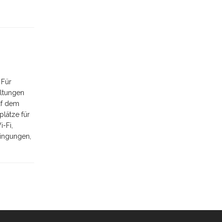
 Für
altungen
uf dem
plätze für
-Fi,
dingungen,