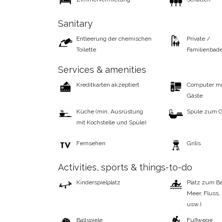
Sanitary
Entleerung der chemischen
Private /
Toilette
Familienba
Services & amenities
Kreditkarten akzeptiert
Computer mit
Gäste
Küche (min. Ausrüstung
Spüle zum G
mit Kochstelle und Spüle)
Fernsehen
Grilis
Activities, sports & things-to-do
Kinderspielplatz
Platz zum B
Meer, Fluss,
usw.)
Ballspiele
Fußwege