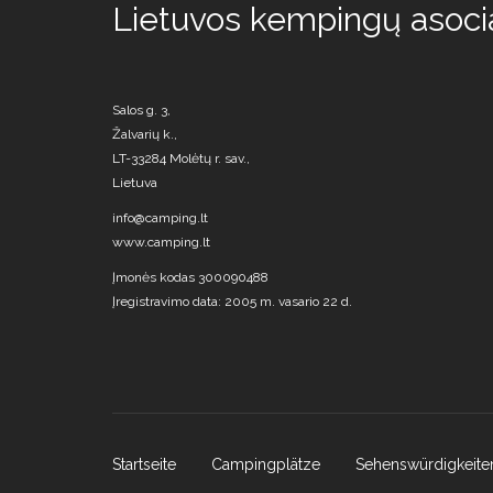
Lietuvos kempingų asocia
Salos g. 3,
Žalvarių k.,
LT-33284 Molėtų r. sav.,
Lietuva
info@camping.lt
www.camping.lt
Įmonės kodas 300090488
Įregistravimo data: 2005 m. vasario 22 d.
Startseite
Campingplätze
Sehenswürdigkeite