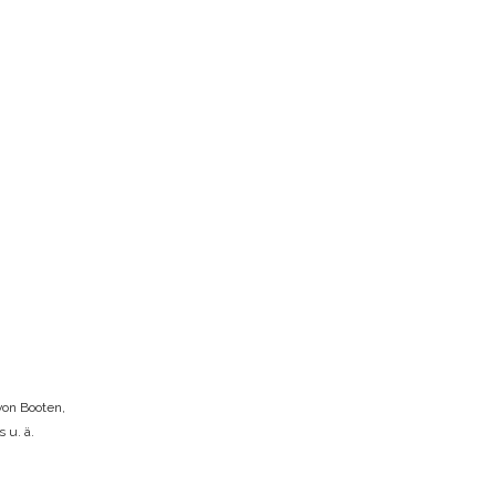
on Booten,
 u. ä.