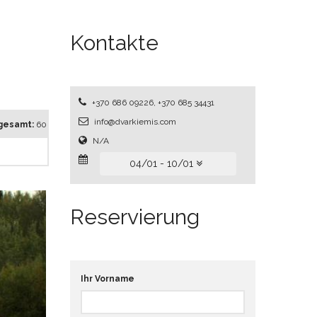
Kontakte
+370 686 09226, +370 685 34431
info@dvarkiemis.com
sgesamt:
60
N/A
04/01 - 10/01
Reservierung
Ihr Vorname