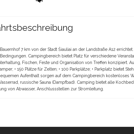
ahrtsbeschreibung
auernhof 7 km von der Stadt Šiauliai an der Landstraße A12 errichtet.
e Bedingungen. Campingbereich bietet Platz für verschiedene Veranst
terhaltung, Fischen, Feste und Organisation von Treffen konzipiert. A
mper; • 150 Plätze für Zelten; • 100 Parkplätze; • Parkplatz bietet Steh
n bequemen Aufenthalt sorgen auf dem Campingbereich kostenloses Wi
, Wasserrad, russische Sauna (Dampfbad). Camping bietet alle Kochbe
ng von Abwasser, Anschlussstellen zur Stromleitung.