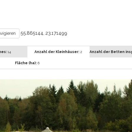
55.865144, 23.171499
vigieren
hes:
14
Anzahl der Kleinhäuser:
2
Anzahl der Betten in
Fläche (ha):
6