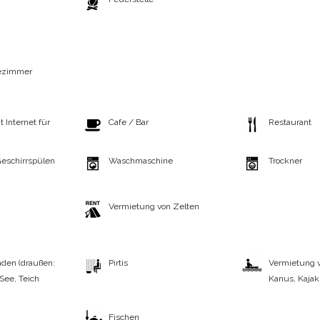
dezimmer
 Internet für
Cafe / Bar
Restaurant
eschirrspülen
Waschmaschine
Trockner
Vermietung von Zelten
aden (draußen:
Pirtis
Vermietung v
 See, Teich
Kanus, Kajaks
Fischen