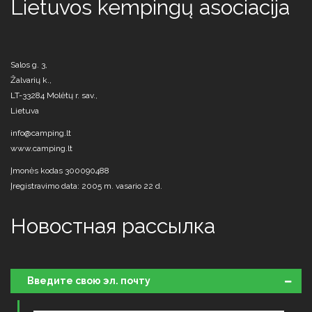
Lietuvos kempingų asociacija
Salos g. 3,
Žalvarių k.,
LT-33284 Molėtų r. sav.,
Lietuva
info@camping.lt
www.camping.lt
Įmonės kodas 300090488
Įregistravimo data: 2005 m. vasario 22 d.
Новостная рассылка
Введите свою эл. почту