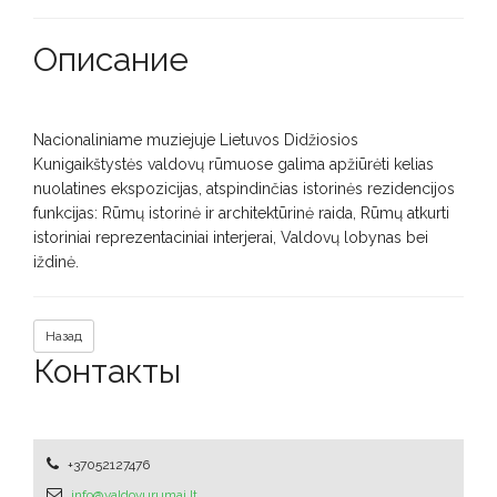
Описание
Nacionaliniame muziejuje Lietuvos Didžiosios
Kunigaikštystės valdovų rūmuose galima apžiūrėti kelias
nuolatines ekspozicijas, atspindinčias istorinės rezidencijos
funkcijas: Rūmų istorinė ir architektūrinė raida, Rūmų atkurti
istoriniai reprezentaciniai interjerai, Valdovų lobynas bei
iždinė.
Назад
Контакты
+37052127476
info@valdovurumai.lt