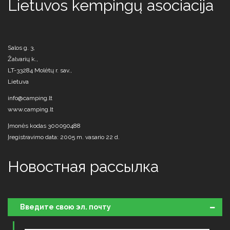
Lietuvos kempingų asociacija
Salos g. 3,
Žalvarių k.,
LT-33284 Molėtų r. sav.,
Lietuva
info@camping.lt
www.camping.lt
Įmonės kodas 300090488
Įregistravimo data: 2005 m. vasario 22 d.
Новостная рассылка
Введите свою эл. почту