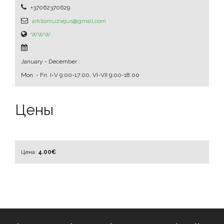
+37062370629
arkliomuziejus@gmail.com
WWW
January - December :
Mon. - Fri.
I-V 9:00-17:00, VI-VII 9:00-18:00
Цены
Цена:
4.00€