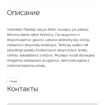
Описание
Vienintelis Pabaltijo šalyse Arklio muziejus yra įsikūręs
Niūronių kaime netoli Anykščių. Čia saugomos ir
eksponuojamos gausios Lietuvos arklininkystės istoriją
menančios eksponatų kolekcijos. Teritoriją sudaro net
šešiolikoje pastatų išsidėsčiusios ekspozicijos, amatų
centras, aukštaitiškos sodybos. Muziejus nuolat atsinaujina,
rengiamos edukacinės programos, demonstruojama ir
mokoma tradicinių amatų.
Назад
Контакты