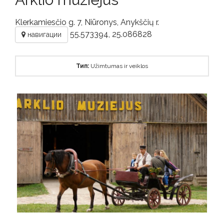
Klerkamiesčio g. 7, Niūronys, Anykščių r.
55.573394, 25.086828
навигации
Тип:
Užimtumas ir veiklos