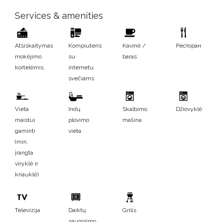
Services & amenities
Atsiskaitymas
Kompiuteris
Kavinė /
Ресторан
mokėjimo
su
baras
kortelėmis
internetu
svečiams
Vieta
Indų
Skalbimo
Džiovyklė
maistui
plovimo
mašina
gaminti
vieta
(min.
įrangta
viryklė ir
kriauklė)
Televizija
Daiktų
Grilis
saugojimo