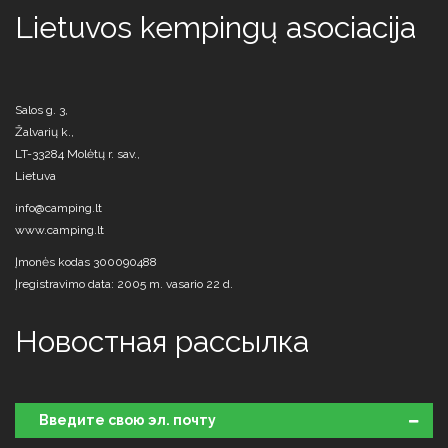
Lietuvos kempingų asociacija
Salos g. 3,
Žalvarių k.,
LT-33284 Molėtų r. sav.,
Lietuva
info@camping.lt
www.camping.lt
Įmonės kodas 300090488
Įregistravimo data: 2005 m. vasario 22 d.
Новостная рассылка
Введите свою эл. почту