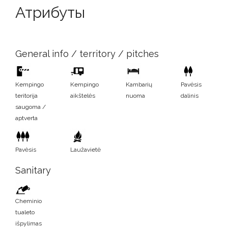
Атрибуты
General info / territory / pitches
Kempingo
Kempingo
Kambarių
Pavėsis
teritorija
aikštelės
nuoma
dalinis
saugoma /
aptverta
Pavėsis
Laužavietė
Sanitary
Cheminio
tualeto
išpylimas