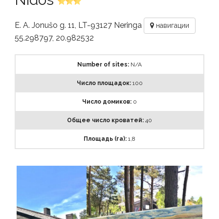
E. A. Jonušo g. 11, LT-93127 Neringa
навигации
55.298797, 20.982532
Number of sites:
N/A
Число площадок:
100
Число домиков:
0
Общее число кроватей:
40
Площадь (га):
1,8