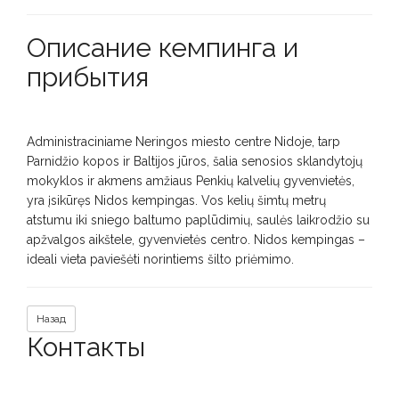
Описание кемпинга и
прибытия
Administraciniame Neringos miesto centre Nidoje, tarp
Parnidžio kopos ir Baltijos jūros, šalia senosios sklandytojų
mokyklos ir akmens amžiaus Penkių kalvelių gyvenvietės,
yra įsikūręs Nidos kempingas. Vos kelių šimtų metrų
atstumu iki sniego baltumo paplūdimių, saulės laikrodžio su
apžvalgos aikštele, gyvenvietės centro. Nidos kempingas –
ideali vieta paviešėti norintiems šilto priėmimo.
Назад
Контакты