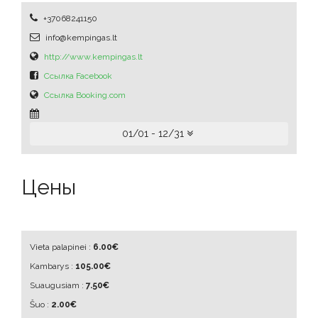
+37068241150
info@kempingas.lt
http://www.kempingas.lt
Ссылка Facebook
Ссылка Booking.com
01/01 - 12/31
Цены
Vieta palapinei :
6.00€
Kambarys :
105.00€
Suaugusiam :
7.50€
Šuo :
2.00€