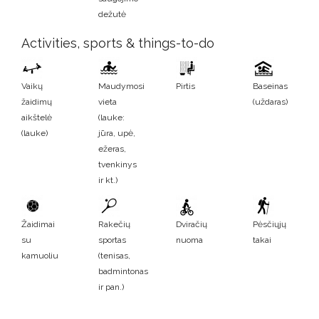
dežutė
Activities, sports & things-to-do
Vaikų
Maudymosi
Pirtis
Baseinas
žaidimų
vieta
(uždaras)
aikštelė
(lauke:
(lauke)
jūra, upė,
ežeras,
tvenkinys
ir kt.)
Žaidimai
Rakečių
Dviračių
Pėsčiųjų
su
sportas
nuoma
takai
kamuoliu
(tenisas,
badmintonas
ir pan.)