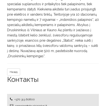
specialiai suplanuotos ir pritaikytos tiek palapinėms, tiek
kemperiams statyti. Kiekviena aikštelė turi įvadus prisijungti
prie elektros ir vandens tinklų. Teritorijoje yra 10 stacionarių
kempingo namelių ir 7 vigvamai – „indėniškos palapinės“, 40
specialių aikštelių kemperiams ir palapinėms. Atvykus į
Druskininkus iš Vilniaus ar Kauno A4 plentu ir įvažiavus į
miestą (stebint kelio ženklus), šviesoforu reguliuojamoje
sankryžoje, esančios prie degalinės „Statoil“, reikia sukti į
kairę, o privažiavus kitą šviesoforu valdomą sankryžą – sukti
į dešinę. Nuvažiavę apie 500 m, pastebėsite nuorodą
„Druskininkų kempingas“.
Назад
Контакты
+370 313 60800
camping@druskininkai.lt