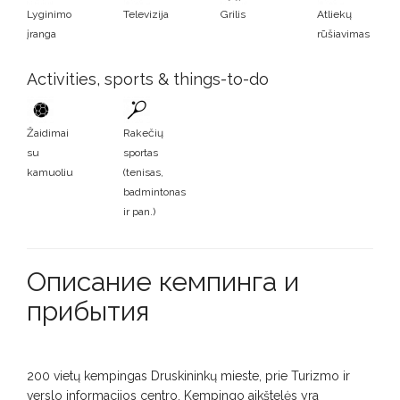
Lyginimo
Televizija
Grilis
Atliekų
įranga
rūšiavimas
Activities, sports & things-to-do
Žaidimai
Rakečių
su
sportas
kamuoliu
(tenisas,
badmintonas
ir pan.)
Описание кемпинга и
прибытия
200 vietų kempingas Druskininkų mieste, prie Turizmo ir
verslo informacijos centro. Kempingo aikštelės yra