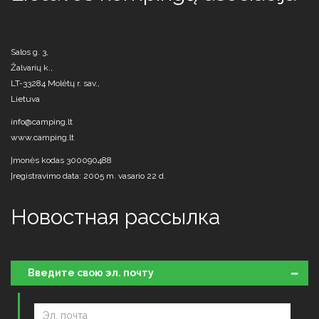
Salos g. 3,
Žalvarių k.,
LT-33284 Molėtų r. sav.,
Lietuva
info@camping.lt
www.camping.lt
Įmonės kodas 300090488
Įregistravimo data: 2005 m. vasario 22 d.
Новостная рассылка
Введите свою эл. почту