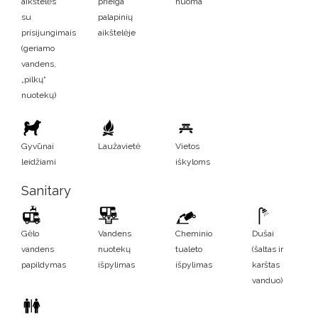
aikštelės
prieiga
nuoma
su
palapinių
prisijungimais
aikštelėje
(geriamo
vandens,
„pilkų“
nuotekų)
Gyvūnai
Laužavietė
Vietos
leidžiami
iškyloms
Sanitary
Gėlo
Vandens
Cheminio
Dušai
vandens
nuotekų
tualeto
(šaltas ir
papildymas
išpylimas
išpylimas
karštas
vanduo)