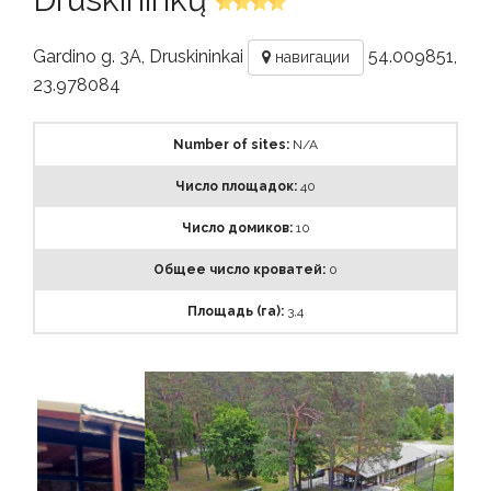
Gardino g. 3A, Druskininkai
54.009851,
навигации
23.978084
Number of sites:
N/A
Число площадок:
40
Число домиков:
10
Общее число кроватей:
0
Площадь (га):
3,4