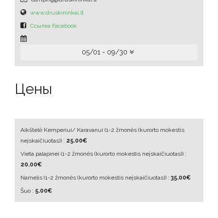
www.druskininkai.lt
Ссылка Facebook
05/01 - 09/30
Цены
Aikštelė Kemperiui/ Karavanui
(1-2 žmonės (kurorto mokestis
neįskaičiuotas))
:
25.00€
Vieta palapinei
(1-2 žmonės (kurorto mokestis neįskaičiuotas))
:
20.00€
Namelis
(1-2 žmonės (kurorto mokestis neįskaičiuotas))
:
35.00€
Šuo :
5.00€