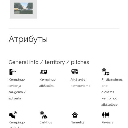
Атрибуты
General info / territory / pitches
Kempingo
Kempingo
Aikštelės
Prisijungimas
teritorija
aikštelės
kemperiams
prie
saugoma /
elektros
aptverta
kempingo
aikštelėse
Kempingo
Elektros
Namelių
Pavėsis