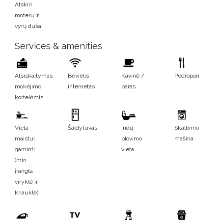
Atskiri
moterų ir
vyrų dušai
Services & amenities
Atsiskaitymas
Bevielis
Kavinė /
Ресторан
mokėjimo
internetas
baras
kortelėmis
Vieta
Šaldytuvas
Indų
Skalbimo
maistui
plovimo
mašina
gaminti
vieta
(min.
įrangta
viryklė ir
kriauklė)