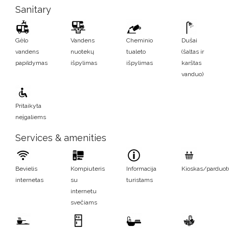
Sanitary
Gėlo
Vandens
Cheminio
Dušai
vandens
nuotekų
tualeto
(šaltas ir
papildymas
išpylimas
išpylimas
karštas
vanduo)
Pritaikyta
neįgaliems
Services & amenities
Bevielis
Kompiuteris
Informacija
Kioskas/parduo
internetas
su
turistams
internetu
svečiams