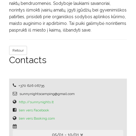
naktų bendruomenės. Sodyboje laukiami savanoriai,
norintys išmokti įvairių amatų, įgyti įgūdžių bei gyvenimiškos
patirties, prisidėti prie organiškos sodybos aplinkos kūrimo,
maisto auginimo ir apdirbimo. Tai puiki galimybė norintiems
pasprukti iš miesto į kaimą, išbandyti save.
Retour
Contacts
+370 626 06735
sunnynightscamping@gmail.com
http://sunnynights.lt
lien vers Facebook
lien vers Booking.com
05/01 - 10/01