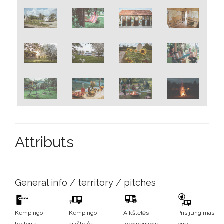
Attributs
General info / territory / pitches
Kempingo
Kempingo
Aikštelės
Prisijungimas
teritorija
aikštelės
kemperiams
prie