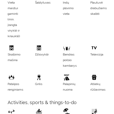
Vieta
Šaldytuvas
Indų
Plautuvė
maistui
plovimo
drabužiams
gaminti
vieta
skalbti
(min.
įrangta
viryklė ir
kriauklė)
Skalbimo
Džiovyklė
Bendras
Televizija
mašina
poilsio
kambarys
Patalpos
Grilis
Palapinių
Atliekų
renginiams
nuoma
rūšiavimas
Activities, sports & things-to-do