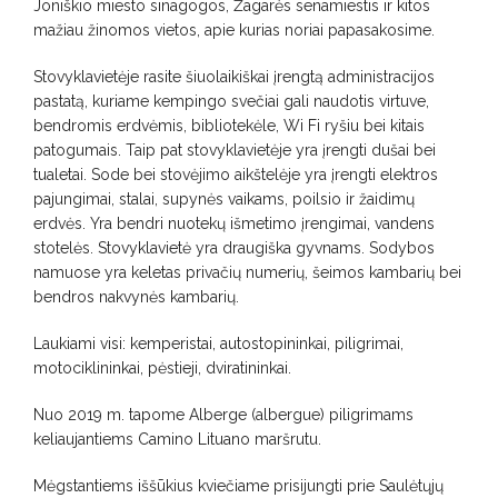
Joniškio miesto sinagogos, Žagarės senamiestis ir kitos
mažiau žinomos vietos, apie kurias noriai papasakosime.
Stovyklavietėje rasite šiuolaikiškai įrengtą administracijos
pastatą, kuriame kempingo svečiai gali naudotis virtuve,
bendromis erdvėmis, bibliotekėle, Wi Fi ryšiu bei kitais
patogumais. Taip pat stovyklavietėje yra įrengti dušai bei
tualetai. Sode bei stovėjimo aikštelėje yra įrengti elektros
pajungimai, stalai, supynės vaikams, poilsio ir žaidimų
erdvės. Yra bendri nuotekų išmetimo įrengimai, vandens
stotelės. Stovyklavietė yra draugiška gyvnams. Sodybos
namuose yra keletas privačių numerių, šeimos kambarių bei
bendros nakvynės kambarių.
Laukiami visi: kemperistai, autostopininkai, piligrimai,
motociklininkai, pėstieji, dviratininkai.
Nuo 2019 m. tapome Alberge (albergue) piligrimams
keliaujantiems Camino Lituano maršrutu.
Mėgstantiems iššūkius kviečiame prisijungti prie Saulėtųjų