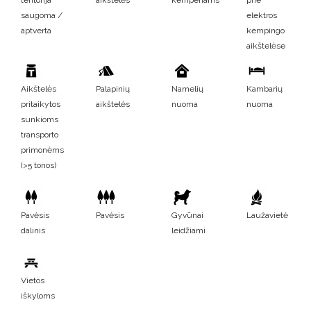
saugoma /
elektros
aptverta
kempingo
aikštelėse
Aikštelės
Palapinių
Namelių
Kambarių
pritaikytos
aikštelės
nuoma
nuoma
sunkioms
transporto
primonėms
(>5 tonos)
Pavėsis
Pavėsis
Gyvūnai
Laužavietė
dalinis
leidžiami
Vietos
iškyloms