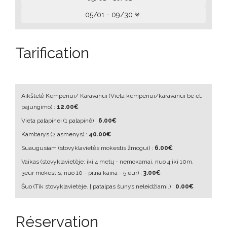
05/01 - 09/30
Tarification
Aikštelė Kemperiui/ Karavanui
(Vieta kemperiui/karavanui be el.
pajungimo)
:
12.00€
Vieta palapinei
(1 palapinė)
:
6.00€
Kambarys
(2 asmenys)
:
40.00€
Suaugusiam
(stovyklavietės mokestis žmogui)
:
6.00€
Vaikas
(stovyklavietėje: iki 4 metų - nemokamai, nuo 4 iki 10m.
3eur mokestis, nuo 10 - pilna kaina - 5 eur)
:
3.00€
Šuo
(Tik stovyklavietėje. Į patalpas šunys neleidžiami.)
:
0.00€
Réservation