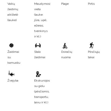
Vaikų
Maudymosi
Plage
Pirtis
žaidimų
vieta
aikštelė
(lauke:
(lauke)
jūra, upė,
ežeras,
tvenkinys
ir kt.)
Žaidimai
Stalo
Dviračių
Pėsčiųjų
su
žaidimai
nuoma
takai
kamuoliu
Žvejyba
Ekskursijos
su gidu
(pėsčiomis,
transportu,
laivu ir kt.)