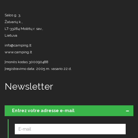
Salos g. 3,
Žalvarių k.,
LT-33284 Molėtų r. sav.,
Lietuva
info@camping.lt
www.camping.lt
Įmonės kodas 300090488
Įregistravimo data: 2005 m. vasario 22 d.
Newsletter
Entrez votre adresse e-mail