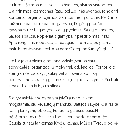
kultūros, šeimos ir laisvalaikio šventės, atviros visuomenei.
Čia minimos kasmetinės Rasų bei Žolinės šventės, rengiami
koncertai, organizuojamos Gamtos menų dirbtuvėlės (Lino
raižiniai, spauda ir spaudo gamyba, Dilgėlių pluošo
gavyba/virvelių gamyba, Žolių pynimas, Sėklų mandalos,
Saulės spauda, Popieriaus gamyba ir perdirbimas ir kt.) .
Apie renginius ir edukacijas daugiau informacijos galima
rasti: https://www.facebook.com/CampingSunnyNights/
Teritorijoje kiekvieną sezoną vyksta įvairios vaikų
stovyklėlės, organizacijų mokymai, edukacijos. Teritorijoje
stengiamės palaikyti jaukią, žalią ir švarią aplinką, ir
padarysime viską, ką galime, kad jūsų apsilankymas čia būtų
atpalaiduojantis ir įsimintinas.
Stovyklavietė ir sodyba yra įsikūrę netoli vieno
mėgstamiausių keliautojų maršrutų Baltijos šalyse. Čia rasite
įvairių lankytinų objektų, kuriuose galėsite pasiekti
pėsčiomis, dviračiais ar kitomis transporto priemonėmis.
Gausiai turistų lankomas Kryžių kalnas, Mūšos Tyrelio pelkė,