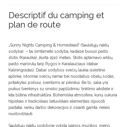
Descriptif du camping et
plan de route
„Sunny Nights Camping & Homestead" (Saulėtųjų naktų
sodyba) – tai šimtametė sodyba, kadaise buvusi pašto
stotis (Karaulka), įkurta 1910 metais. Stotis aptarnavo arklių
pašto maršrutą tarp Rygos ir Karaliaučiaus (dabar
Kaliningradas). Dabar sodybos svečių laukia išskirtinė
aplinka, istoriniai svečių namai bei nuostabus obelų sodas,
pritaikytas poilsiui, šventėms ar piknikui. Be to, šalia yra
puikus tvenkinys su smėlio paplūdimiu, tinklinio aikštele ir
kita būtina infrastruktūra. Bohemiška atmosfera, kurią sukuria
hipiškais ir tradiciškais lietuviškais elementais išpuošti
pastatai, rankų darbo dekoracijos ir ošianti gamta, neleis
nuobodžiauti.
Saulėtųjų naktų sodyboje vyksta įvairios muzikos, meno,