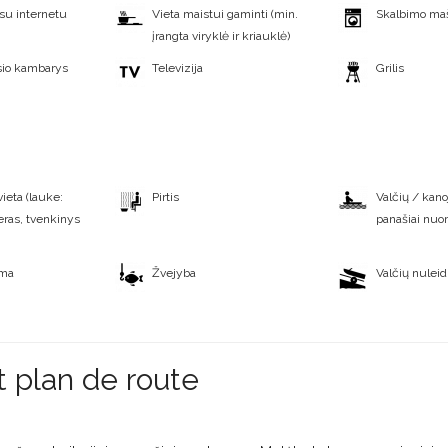
su internetu
Vieta maistui gaminti (min.
Skalbimo ma
įrangta viryklė ir kriauklė)
sio kambarys
Televizija
Grilis
eta (lauke:
Pirtis
Valčių / kanoj
eras, tvenkinys
panašiai nu
oma
Žvejyba
Valčių nuleid
t plan de route