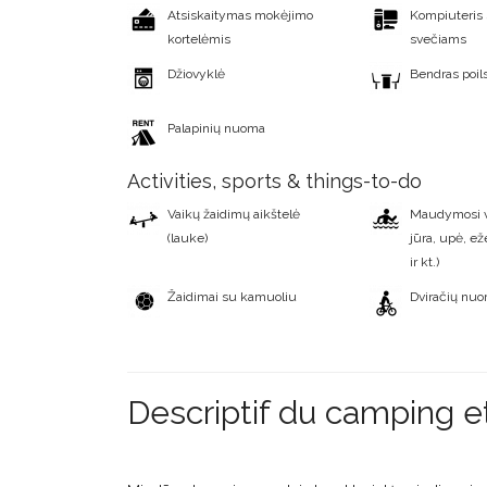
Atsiskaitymas mokėjimo
Kompiuteris 
kortelėmis
svečiams
Džiovyklė
Bendras poil
Palapinių nuoma
Activities, sports & things-to-do
Vaikų žaidimų aikštelė
Maudymosi vi
(lauke)
jūra, upė, ež
ir kt.)
Žaidimai su kamuoliu
Dviračių nu
Descriptif du camping e