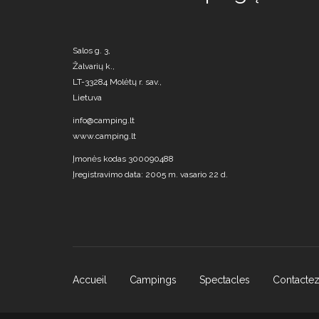
Salos g. 3,
Žalvarių k.,
LT-33284 Molėtų r. sav.,
Lietuva
info@camping.lt
www.camping.lt
Įmonės kodas 300090488
Įregistravimo data: 2005 m. vasario 22 d.
Accueil
Campings
Spectacles
Contacte