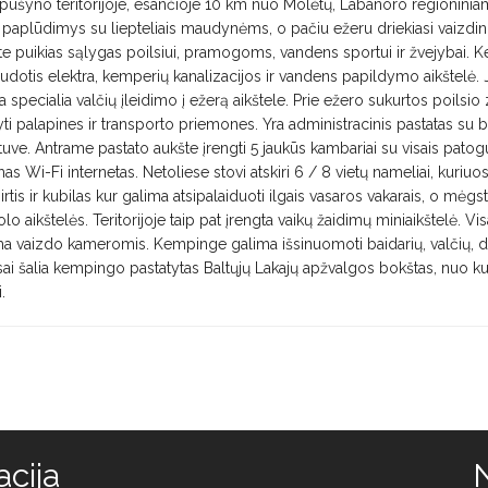
pušyno teritorijoje, esančioje 10 km nuo Molėtų, Labanoro regioninia
paplūdimys su liepteliais maudynėms, o pačiu ežeru driekiasi vaizdin
e puikias sąlygas poilsiui, pramogoms, vandens sportui ir žvejybai.
udotis elektra, kemperių kanalizacijos ir vandens papildymo aikštelė. 
ta specialia valčių įleidimo į ežerą aikštele. Prie ežero sukurtos poilsi
tyti palapines ir transporto priemones. Yra administracinis pastatas su
rtuve. Antrame pastato aukšte įrengti 5 jaukūs kambariai su visais pato
s Wi-Fi internetas. Netoliese stovi atskiri 6 / 8 vietų nameliai, kuriuo
irtis ir kubilas kur galima atsipalaiduoti ilgais vasaros vakarais, o mėg
olo aikštelės. Teritorijoje taip pat įrengta vaikų žaidimų miniaikštelė. Vi
bima vaizdo kameromis. Kempinge galima išsinuomoti baidarių, valčių, dv
Visai šalia kempingo pastatytas Baltųjų Lakajų apžvalgos bokštas, nuo ku
.
cija