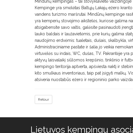
Mindūnų kempingas – tai stovyklavietė vaizdingoje 
Kempinge yra smėlėtas Baltųjų Lakajų ežero kranto 
vandens turizmo maršrutai. Mindūnų kempinge rasit
yra kemperių stovėjimo aikštelės, kuriose galima na
atsigabensite savo valtis, galėsite pasinaudoti įreng
lauko baldais ir laužavietėmis, prie kurių galima sta
naudojimo erdvėmis: tualetais, dušais, skalbykla, vi
Administraciniame pastate ir šalia jo veikia nemokama
virtuvėlės su indais, WC, dušas, TV. Pakrantėje yra p
aktyvų laisvalaikį siūlomos krepšinio, tinklinio ir futb
kempingo teritorija aptverta, apšviesta naktį ir ste
kito smulkaus inventoriaus, taip pat įsigyti malkų. 
atsiveria nuostabūs ežero ir regioninio parko vaizdai
Retour
Lietuvos kempingų asocia