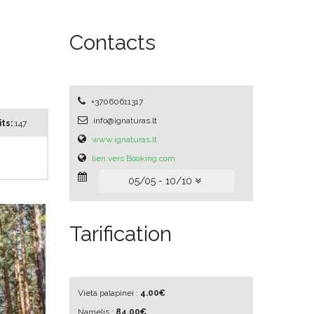
Contacts
+37060611317
info@ignaturas.lt
ts:
147
www.ignaturas.lt
lien vers Booking.com
05/05 - 10/10
Tarification
Vieta palapinei :
4.00€
Namelis :
84.00€