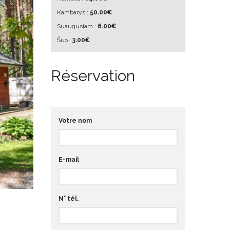
Kambarys :
50.00€
Suaugusiam :
6.00€
Šuo :
3.00€
Réservation
Votre nom
E-mail
N° tél.