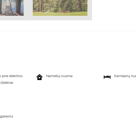
 prie elektros
Namelių nuoma
Kambarių n
kštelėse
įgaliems