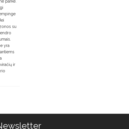
me parke.
gi
 Kempinge
Jei
o zonos su
 bendro
gumais.
se yra
stantiems
sa
iračių ir
rio
Newsletter