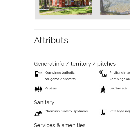
Attributs
General info / territory / pitches
Kempingo teritorija
Prisijungimas
saugoma / aptverta
kempingo ai
Pavėsis
Laužavietė
Sanitary
Cheminio tualeto išpylimas
Pritaikyta ne
Services & amenities