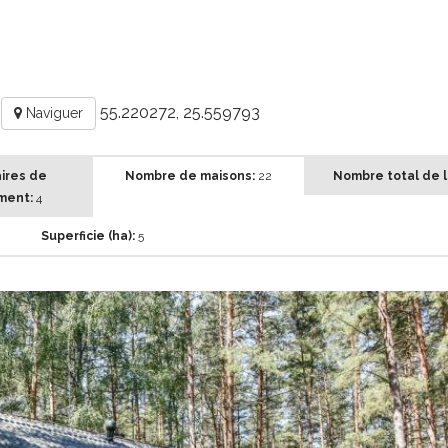
.
55.220272, 25.559793
Naviguer
ires de
Nombre de maisons:
22
Nombre total de li
ment:
4
Superficie (ha):
5