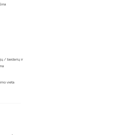
šina
ų / baidarių ir
oma
imo vieta