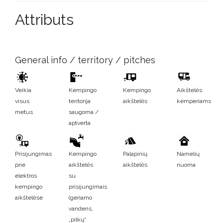
Attributs
General info / territory / pitches
Veikia
Kempingo
Kempingo
Aikštelės
visus
teritorija
aikštelės
kemperiams
metus
saugoma /
aptverta
Prisijungimas
Kempingo
Palapinių
Namelių
prie
aikštelės
aikštelės
nuoma
elektros
su
kempingo
prisijungimais
aikštelėse
(geriamo
vandens,
„pilkų“