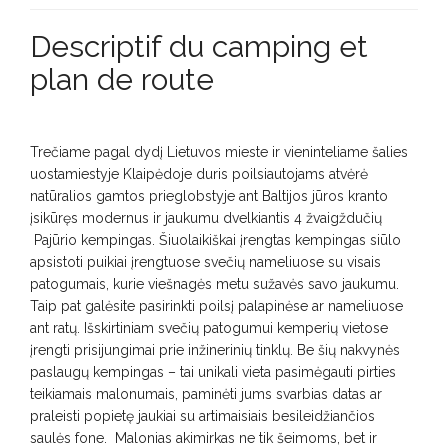
Descriptif du camping et
plan de route
Trečiame pagal dydį Lietuvos mieste ir vieninteliame šalies
uostamiestyje Klaipėdoje duris poilsiautojams atvėrė
natūralios gamtos prieglobstyje ant Baltijos jūros kranto
įsikūręs modernus ir jaukumu dvelkiantis 4 žvaigždučių
Pajūrio kempingas. Šiuolaikiškai įrengtas kempingas siūlo
apsistoti puikiai įrengtuose svečių nameliuose su visais
patogumais, kurie viešnagės metu sužavės savo jaukumu.
Taip pat galėsite pasirinkti poilsį palapinėse ar nameliuose
ant ratų. Išskirtiniam svečių patogumui kemperių vietose
įrengti prisijungimai prie inžinerinių tinklų. Be šių nakvynės
paslaugų kempingas – tai unikali vieta pasimėgauti pirties
teikiamais malonumais, paminėti jums svarbias datas ar
praleisti popietę jaukiai su artimaisiais besileidžiančios
saulės fone. Malonias akimirkas ne tik šeimoms, bet ir