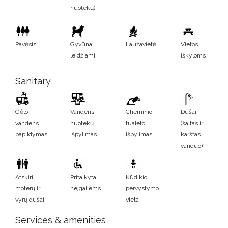
nuotekų)
Pavėsis
Gyvūnai
Laužavietė
Vietos
leidžiami
iškyloms
Sanitary
Gėlo
Vandens
Cheminio
Dušai
vandens
nuotekų
tualeto
(šaltas ir
papildymas
išpylimas
išpylimas
karštas
vanduo)
Atskiri
Pritaikyta
Kūdikio
moterų ir
neįgaliems
pervystymo
vyrų dušai
vieta
Services & amenities