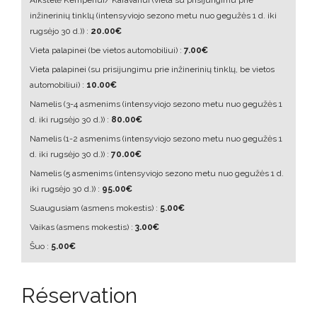
Aikštelė Kemperiui/ Karavanui
(vieta su prisijungimu prie
inžinerinių tinklų (intensyviojo sezono metu nuo gegužės 1 d. iki
rugsėjo 30 d.))
:
20.00€
Vieta palapinei
(be vietos automobiliui)
:
7.00€
Vieta palapinei
(su prisijungimu prie inžinerinių tinklų, be vietos
automobiliui)
:
10.00€
Namelis
(3-4 asmenims (intensyviojo sezono metu nuo gegužės 1
d. iki rugsėjo 30 d.))
:
80.00€
Namelis
(1-2 asmenims (intensyviojo sezono metu nuo gegužės 1
d. iki rugsėjo 30 d.))
:
70.00€
Namelis
(5 asmenims (intensyviojo sezono metu nuo gegužės 1 d.
iki rugsėjo 30 d.))
:
95.00€
Suaugusiam
(asmens mokestis)
:
5.00€
Vaikas
(asmens mokestis)
:
3.00€
Šuo :
5.00€
Réservation