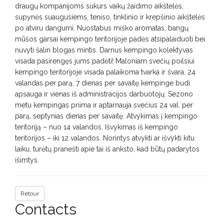
draugų kompanijoms sukurs vaikų žaidimo aikštelės,
supynės suaugusiems, teniso, tinklinio ir krepšinio aikštelės
po atviru dangumi. Nuostabus miško aromatas, bangų
mūšos garsai kempingo teritorijoje padės atsipalaiduoti bei
nuvyti šalin blogas mintis. Darnus kempingo kolektyvas
visada pasirengęs jums padėti! Maloniam svečių poilsiui
kempingo teritorijoje visada palaikoma tvarka ir švara. 24
valandas per parą, 7 dienas per savaitę kempinge budi
apsauga ir vienas iš administracijos darbuotojų. Sezono
metu kempingas priima ir aptarnauja svečius 24 val. per
parą, septynias dienas per savaitę. Atvykimas į kempingo
teritoriją – nuo 14 valandos. Išvykimas iš kempingo
teritorijos – iki 12 valandos. Norintys atvykti ar išvykti kitu
laiku, turėtų pranešti apie tai iš anksto, kad būtų padarytos
išimtys.
Retour
Contacts