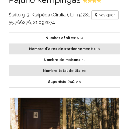
Šlaito g. 3, Klaipėda (Giruliai), LT-92281
Naviguer
55.766276, 21.092074
Number of sites:
N/A
Nombre d'aires de stationnement:
100
Nombre de maisons:
12
Nombre total de lits:
60
Superficie (ha):
2,8