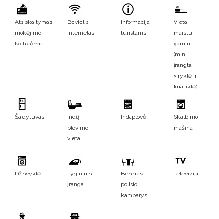
Atsiskaitymas
Bevielis
Informacija
Vieta
mokėjimo
internetas
turistams
maistui
kortelėmis
gaminti
(min.
įrangta
viryklė ir
kriauklė)
Šaldytuvas
Indų
Indaplovė
Skalbimo
plovimo
mašina
vieta
Džiovyklė
Lyginimo
Bendras
Televizija
įranga
poilsio
kambarys