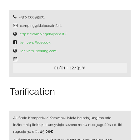
+370 666 59871
camping@klaipedainfo.lt
https://campingklaipeda.lt/
lien vers Facebook
lien vers Booking.com
01/01 - 12/31
Tarification
Aikštelė Kemperiui/ Karavanui
(vieta be prisijungimo prie
inžinerinių tinklų (intensyviojo sezono metu nuo gegužės 1 d. iki
rugsėjo 30 d.))
:
15.00€