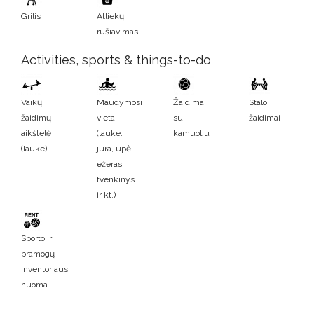
Grilis
Atliekų
rūšiavimas
Activities, sports & things-to-do
Vaikų
Maudymosi
Žaidimai
Stalo
žaidimų
vieta
su
žaidimai
aikštelė
(lauke:
kamuoliu
(lauke)
jūra, upė,
ežeras,
tvenkinys
ir kt.)
Sporto ir
pramogų
inventoriaus
nuoma