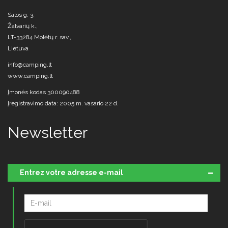
Salos g. 3,
Žalvarių k.,
LT-33284 Molėtų r. sav.,
Lietuva
info@camping.lt
www.camping.lt
Įmonės kodas 300090488
Įregistravimo data: 2005 m. vasario 22 d.
Newsletter
Entrez votre adresse e-mail